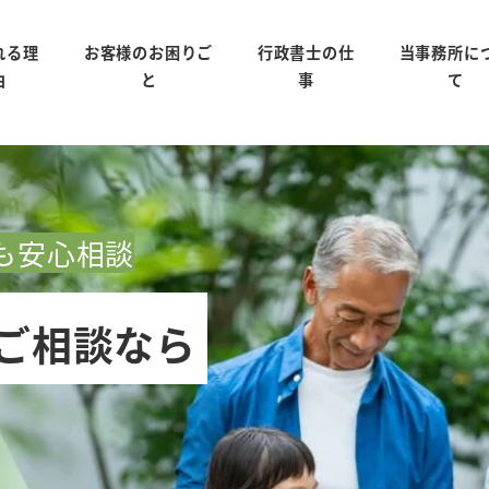
れる理
お客様のお困りご
行政書士の仕
当事務所に
由
と
事
て
も安心相談
ご相談なら