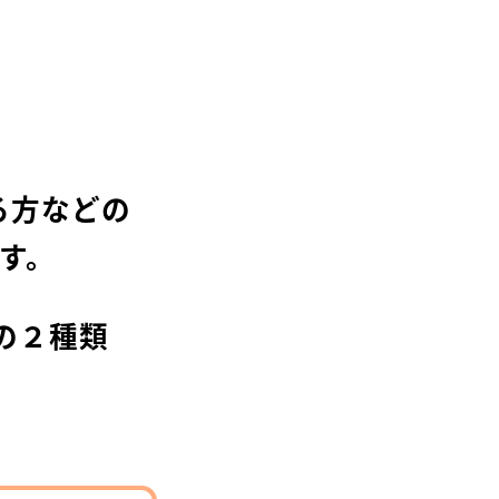
る方などの
す。
の２種類