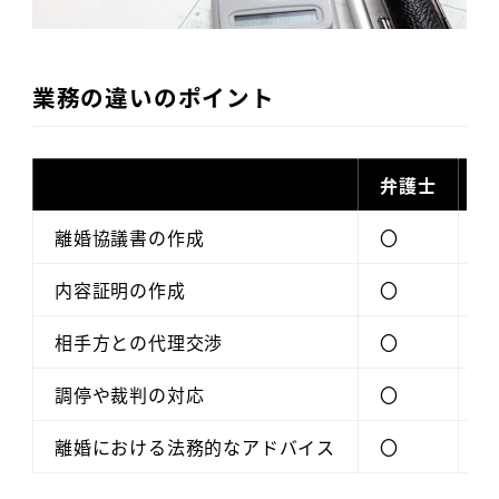
業務の違いのポイント
弁護士
行
離婚協議書の作成
〇
〇
内容証明の作成
〇
〇
相手方との代理交渉
〇
×
調停や裁判の対応
〇
×
離婚における法務的なアドバイス
〇
×